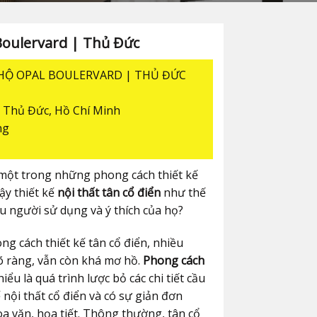
Boulervard | Thủ Đức
 HỘ OPAL BOULERVARD | THỦ ĐỨC
 Thủ Đức, Hồ Chí Minh
ng
một trong những phong cách thiết kế
ậy thiết kế
nội thất tân cổ điển
như thế
u người sử dụng và ý thích của họ?
g cách thiết kế tân cổ điển, nhiều
õ ràng, vẫn còn khá mơ hồ.
Phong cách
ểu là quá trình lược bỏ các chi tiết cầu
 nội thất cổ điển và có sự giản đơn
oa văn, họa tiết. Thông thường, tân cổ