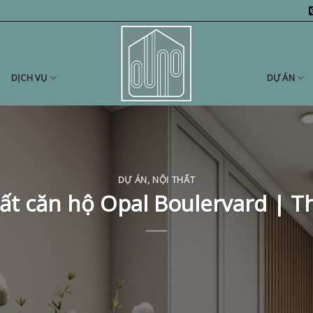
DỊCH VỤ
DỰ ÁN
DỰ ÁN
,
NỘI THẤT
hất căn hộ Opal Boulervard | T