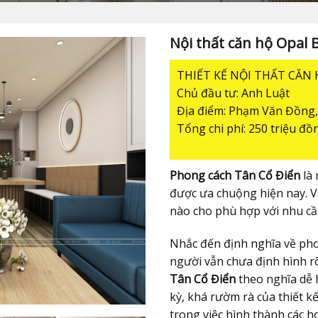
Nội thất căn hộ Opal 
THIẾT KẾ NỘI THẤT CĂN
Chủ đầu tư: Anh Luật
Địa điểm: Phạm Văn Đồng,
Tổng chi phí: 250 triệu đồ
Phong cách Tân Cổ Điển
là 
được ưa chuộng hiện nay. V
nào cho phù hợp với nhu cầ
Nhắc đến định nghĩa về phon
người vẫn chưa định hình r
Tân Cổ Điển
theo nghĩa dễ hi
kỳ, khá rườm rà của thiết kế
trong việc hình thành các h