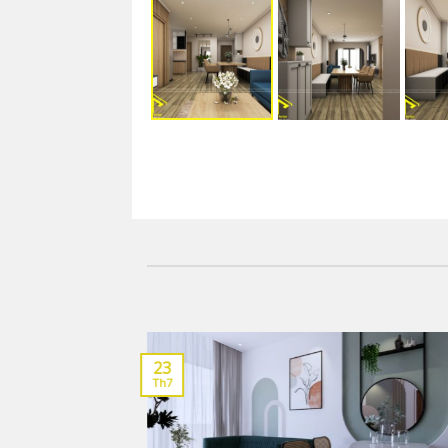
23
Th7