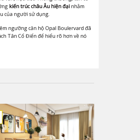
ướng
kiến trúc châu Âu hiện đại
nhằm
ếu của người sử dụng.
êm ngưỡng căn hộ Opal Boulervard đã
ách Tân Cổ Điển để hiểu rõ hơn về nó
23
Th5