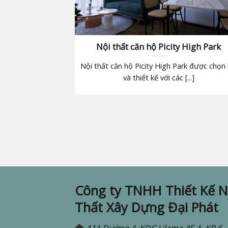
Twins | Biên
Nội thất căn hộ Picity High Park
i
Nội thất căn hộ Picity High Park được chọn 
s 2 phòng ngủ
và thiết kế với các [...]
ào [...]
Công ty TNHH Thiết Kế N
Thất Xây Dựng Đại Phát