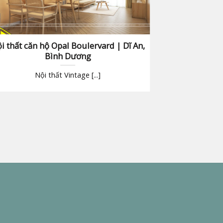
i thất căn hộ Opal Boulervard | Dĩ An,
Nội thất căn 
Bình Dương
ĐƠN GIẢN VÀ T
Nội thất Vintage [...]
đã được tea