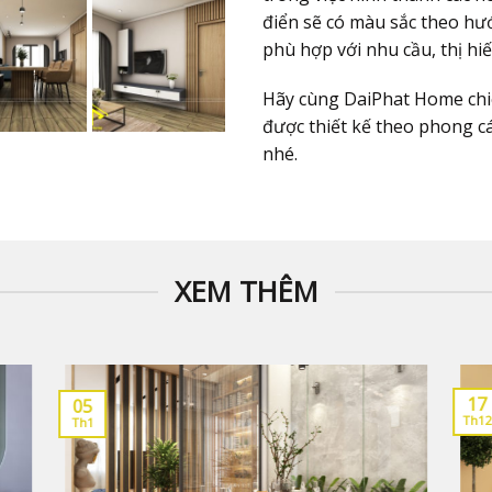
điển sẽ có màu sắc theo h
phù hợp với nhu cầu, thị hi
Hãy cùng DaiPhat Home chi
được thiết kế theo phong c
nhé.
XEM THÊM
17
05
Th12
Th1