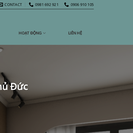
CONTACT
0981 692 921
0906 910 105
HOẠT ĐỘNG
LIÊN HỆ
hủ Đức